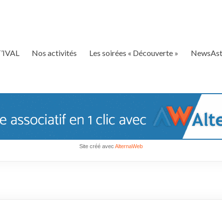
’IVAL
Nos activités
Les soirées « Découverte »
NewsAst
Site créé avec
AlternaWeb