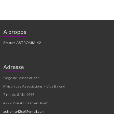
A propos
Statuts ASTROMIA-42
Adresse
Siège de l’association :
Maison des Associations – Clos Bayard
7 rue du 8 Mai 1945
42270 Saint Priest-en-Jarez
astromia42spj@gmail.com