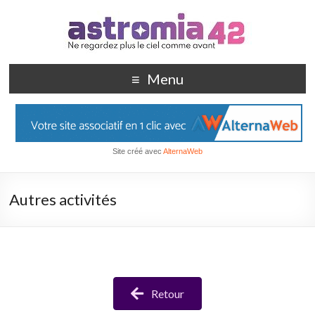
Menu
Site créé avec
AlternaWeb
Autres activités
Retour